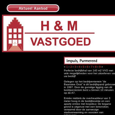
1
-
2
-
3
-
4
-
5
-
6
-
7
-
8
-
9
<
>
Perfecte bedrijfshal van 140 m2 VVO met
vele mogelijkheden voor het uitoefenen va
uw bedrijf!
Gelegen op het bedrijventerrein “de
Baanstee Oost” is dit bedrijfspand gebouw
in 1997. Door de gunstige ligging van dit
bedrijventerrein bent u binnen 10 minuten
op de A7.
Entrée middels de overheaddeur van 3
meter hoog in de bedrijfsruimte en een
aparte entree met loopdeur. De begane
grond is uitgerust met een betonvloer,
verwarmd door de aanwezige
stadsverwarming en voorzien van